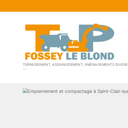
Aller
au
contenu
TERRASSEMENT, ASSAINISSEMENT, AMÉNAGEMENTS DIVERS
….
Assainissement : Fosse Toutes Eaux