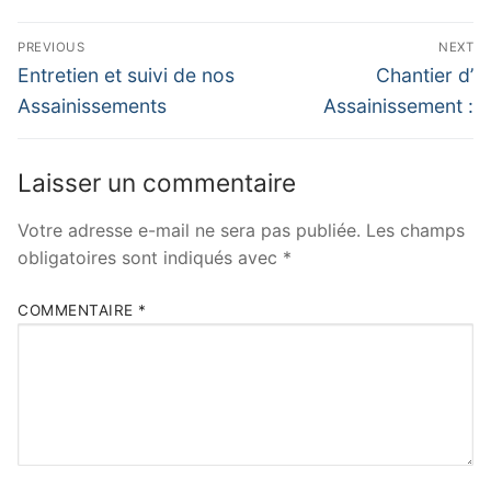
Navigation
PREVIOUS
NEXT
de
Previous
Next
Entretien et suivi de nos
Chantier d’
post:
post:
l’article
Assainissements
Assainissement :
Laisser un commentaire
Votre adresse e-mail ne sera pas publiée.
Les champs
obligatoires sont indiqués avec
*
COMMENTAIRE
*